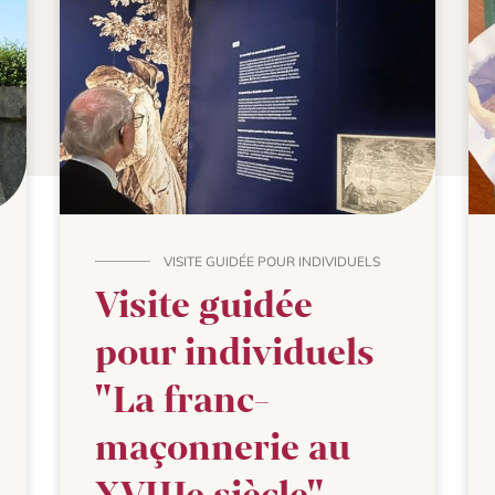
VISITE GUIDÉE POUR INDIVIDUELS
Visite guidée
pour individuels
"La franc-
maçonnerie au
XVIIIe siècle"