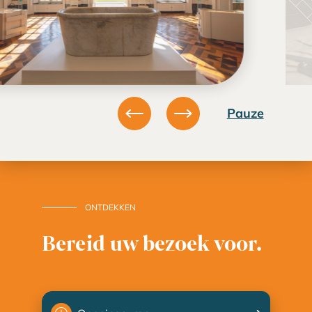
Vorige
Volgende
Pauze
ONTDEKKEN
Bereid uw bezoek voor.