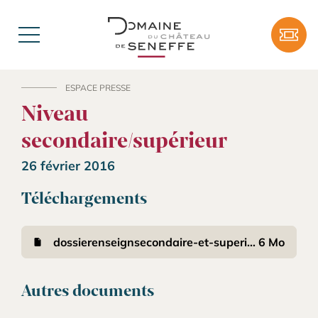
Aller au contenu
Tick
Menu
ESPACE PRESSE
Niveau
secondaire/supérieur
26 février 2016
Téléchargements
dossierenseignsecondaire-et-superieurexpojardin_1.doc
6 Mo
Autres documents