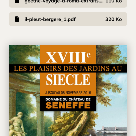
goethe-voyage-a-roma-extraits.pdf
110 Ko
il-pleut-bergere_1.pdf
320 Ko