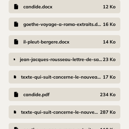
candide.docx
12 Ko
goethe-voyage-a-roma-extraits.docx
16 Ko
il-pleut-bergere.docx
14 Ko
jean-jacques-rousseau-lettre-de-saint-preux-a-julie-dans-la-nouvelle-heloise-1761-1ere-partie-lettre-xxii.docx
23 Ko
texte-qui-suit-concerne-le-nouveau-jardinier-maitre-fauche.docx
17 Ko
candide.pdf
234 Ko
texte-qui-suit-concerne-le-nouveau-jardinier-maitre-fauche.pdf
287 Ko