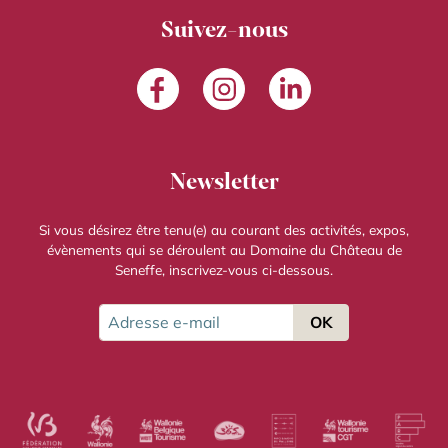
Suivez-nous
Facebook
Instagram
LinkedIn
Newsletter
Si vous désirez être tenu(e) au courant des activités, expos,
évènements qui se déroulent au Domaine du Château de
Seneffe, inscrivez-vous ci-dessous.
Adresse e-mail
OK