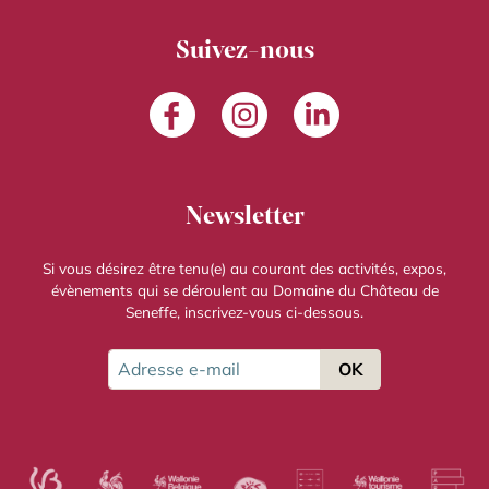
Suivez-nous
Facebook
Instagram
LinkedIn
Newsletter
Si vous désirez être tenu(e) au courant des activités, expos,
évènements qui se déroulent au Domaine du Château de
Seneffe, inscrivez-vous ci-dessous.
Adresse e-mail
OK